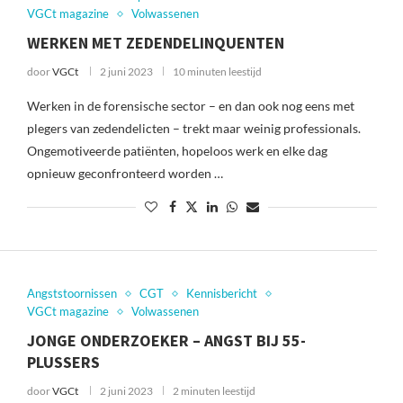
VGCt magazine
Volwassenen
WERKEN MET ZEDENDELINQUENTEN
door
VGCt
2 juni 2023
10 minuten leestijd
Werken in de forensische sector – en dan ook nog eens met
plegers van zedendelicten – trekt maar weinig professionals.
Ongemotiveerde patiënten, hopeloos werk en elke dag
opnieuw geconfronteerd worden …
Angststoornissen
CGT
Kennisbericht
VGCt magazine
Volwassenen
JONGE ONDERZOEKER – ANGST BIJ 55-
PLUSSERS
door
VGCt
2 juni 2023
2 minuten leestijd