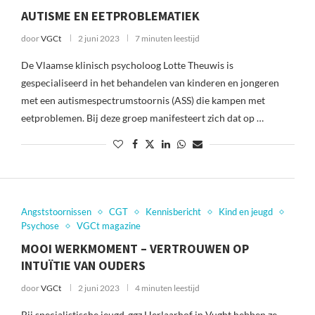
AUTISME EN EETPROBLEMATIEK
door
VGCt
2 juni 2023
7 minuten leestijd
De Vlaamse klinisch psycholoog Lotte Theuwis is
gespecialiseerd in het behandelen van kinderen en jongeren
met een autismespectrumstoornis (ASS) die kampen met
eetproblemen. Bij deze groep manifesteert zich dat op …
Angststoornissen
CGT
Kennisbericht
Kind en jeugd
Psychose
VGCt magazine
MOOI WERKMOMENT – VERTROUWEN OP
INTUÏTIE VAN OUDERS
door
VGCt
2 juni 2023
4 minuten leestijd
Bij specialistische jeugd-ggz Herlaarhof in Vught hebben ze