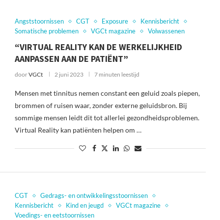
Angststoornissen
CGT
Exposure
Kennisbericht
Somatische problemen
VGCt magazine
Volwassenen
“VIRTUAL REALITY KAN DE WERKELIJKHEID
AANPASSEN AAN DE PATIËNT”
door
VGCt
2 juni 2023
7 minuten leestijd
Mensen met tinnitus nemen constant een geluid zoals piepen,
brommen of ruisen waar, zonder externe geluidsbron. Bij
sommige mensen leidt dit tot allerlei gezondheidsproblemen.
Virtual Reality kan patiënten helpen om …
CGT
Gedrags- en ontwikkelingsstoornissen
Kennisbericht
Kind en jeugd
VGCt magazine
Voedings- en eetstoornissen