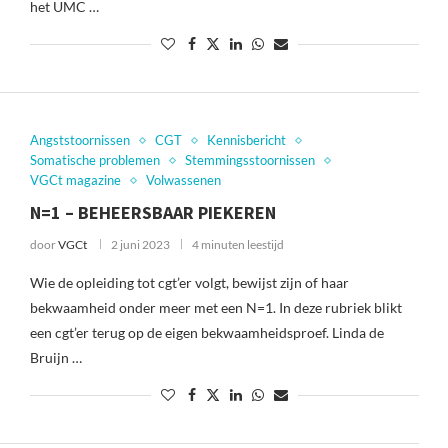
het UMC …
Angststoornissen
CGT
Kennisbericht
Somatische problemen
Stemmingsstoornissen
VGCt magazine
Volwassenen
N=1 – BEHEERSBAAR PIEKEREN
door
VGCt
2 juni 2023
4 minuten leestijd
Wie de opleiding tot cgt’er volgt, bewijst zijn of haar
bekwaamheid onder meer met een N=1. In deze rubriek blikt
een cgt’er terug op de eigen bekwaamheidsproef. Linda de
Bruijn …