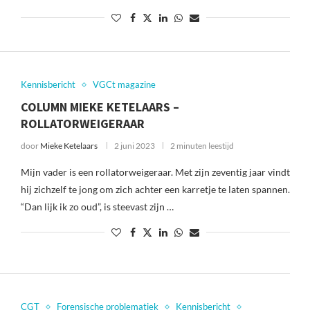
Kennisbericht
VGCt magazine
COLUMN MIEKE KETELAARS –
ROLLATORWEIGERAAR
door
Mieke Ketelaars
2 juni 2023
2 minuten leestijd
Mijn vader is een rollatorweigeraar. Met zijn zeventig jaar vindt
hij zichzelf te jong om zich achter een karretje te laten spannen.
“Dan lijk ik zo oud”, is steevast zijn …
CGT
Forensische problematiek
Kennisbericht