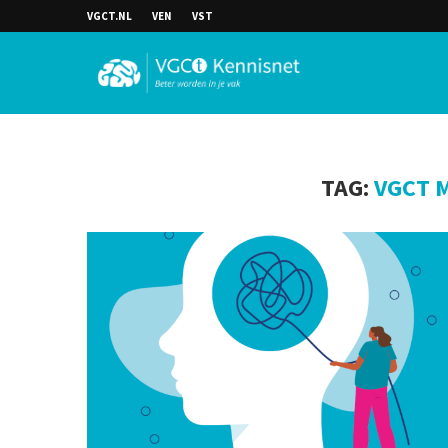
VGCT.NL
VEN
VST
TAG:
VGCT M