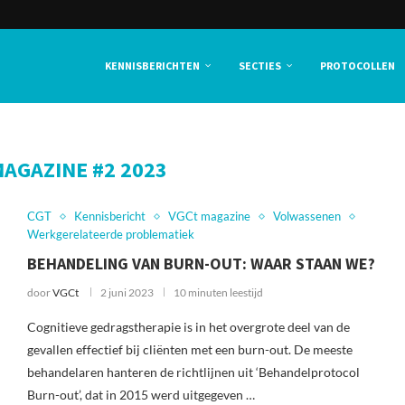
KENNISBERICHTEN
SECTIES
PROTOCOLLEN
AGAZINE #2 2023
CGT
Kennisbericht
VGCt magazine
Volwassenen
Werkgerelateerde problematiek
BEHANDELING VAN BURN-OUT: WAAR STAAN WE?
door
VGCt
2 juni 2023
10 minuten leestijd
Cognitieve gedragstherapie is in het overgrote deel van de
gevallen effectief bij cliënten met een burn-out. De meeste
behandelaren hanteren de richtlijnen uit ‘Behandelprotocol
Burn-out’, dat in 2015 werd uitgegeven …