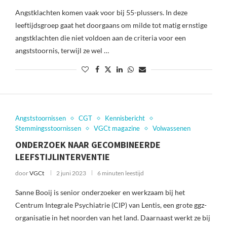
Angstklachten komen vaak voor bij 55-plussers. In deze
leeftijdsgroep gaat het doorgaans om milde tot matig ernstige
angstklachten die niet voldoen aan de criteria voor een
angststoornis, terwijl ze wel …
Angststoornissen
CGT
Kennisbericht
Stemmingsstoornissen
VGCt magazine
Volwassenen
ONDERZOEK NAAR GECOMBINEERDE
LEEFSTIJLINTERVENTIE
door
VGCt
2 juni 2023
6 minuten leestijd
Sanne Booij is senior onderzoeker en werkzaam bij het
Centrum Integrale Psychiatrie (CIP) van Lentis, een grote ggz-
organisatie in het noorden van het land. Daarnaast werkt ze bij