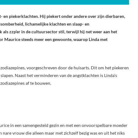
t- en piekerklachten. Hij piekert onder andere over zijn dierbaren,
n somberheid, lichamelijke klachten en slaap- en
ls zzp’er in de cultuursector stil, terwijl hij net weer aan het
r Maurice steeds meer een gewoonte, waarop Linda met
nzodiazepines, voorgeschreven door de huisarts. Dit om het piekeren
 slapen. Naast het verminderen van de angstklachten is Linda’s
zodiazepines af te bouwen.
Maurice in een samengesteld gezin en met een onvoorspelbare moeder
een nare vrouw die alleen maar met zichzelf bezig was en uit het niks