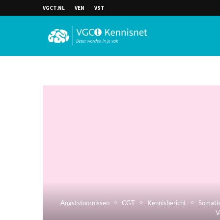
VGCT.NL
VEN
VST
Angststoornissen
CGT
Kennisbericht
Somati
V