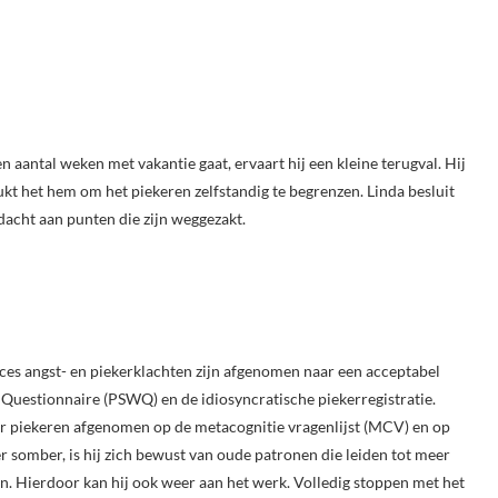
aantal weken met vakantie gaat, ervaart hij een kleine terugval. Hij
ukt het hem om het piekeren zelfstandig te begrenzen. Linda besluit
dacht aan punten die zijn weggezakt.
ces angst- en piekerklachten zijn afgenomen naar een acceptabel
y Questionnaire (PSWQ) en de idiosyncratische piekerregistratie.
er piekeren afgenomen op de metacognitie vragenlijst (MCV) en op
r somber, is hij zich bewust van oude patronen die leiden tot meer
en. Hierdoor kan hij ook weer aan het werk. Volledig stoppen met het