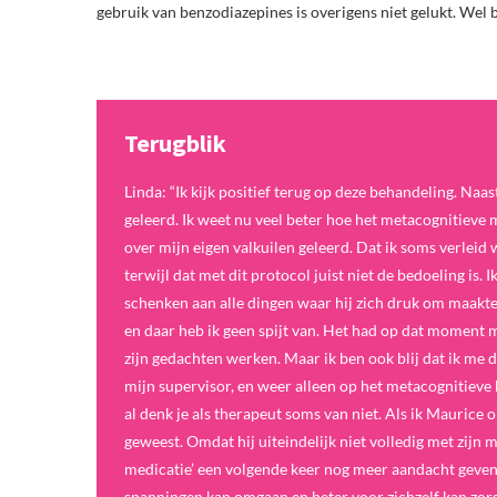
gebruik van benzodiazepines is overigens niet gelukt. Wel bl
Terugblik
Linda: “Ik kijk positief terug op deze behandeling. Naas
geleerd. Ik weet nu veel beter hoe het metacognitieve
over mijn eigen valkuilen geleerd. Dat ik soms verleid
terwijl dat met dit protocol juist niet de bedoeling is
schenken aan alle dingen waar hij zich druk om maakte,
en daar heb ik geen spijt van. Het had op dat moment
zijn gedachten werken. Maar ik ben ook blij dat ik me
mijn supervisor, en weer alleen op het metacognitieve
al denk je als therapeut soms van niet. Als ik Mauric
geweest. Omdat hij uiteindelijk niet volledig met zijn m
medicatie’ een volgende keer nog meer aandacht geven.
spanningen kan omgaan en beter voor zichzelf kan zorg