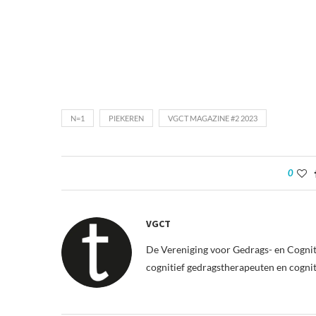
N=1
PIEKEREN
VGCT MAGAZINE #2 2023
0
VGCT
De Vereniging voor Gedrags- en Cognit
cognitief gedragstherapeuten en cogni