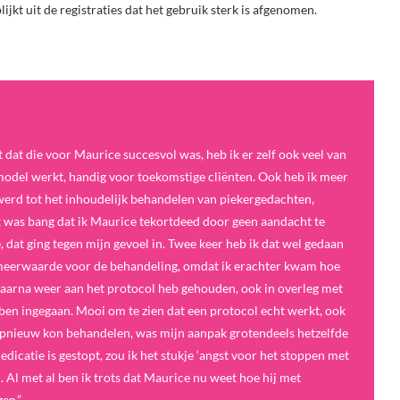
ijkt uit de registraties dat het gebruik sterk is afgenomen.
t dat die voor Maurice succesvol was, heb ik er zelf ook veel van
 model werkt, handig voor toekomstige cliënten. Ook heb ik meer
 werd tot het inhoudelijk behandelen van piekergedachten,
. Ik was bang dat ik Maurice tekortdeed door geen aandacht te
 dat ging tegen mijn gevoel in. Twee keer heb ik dat wel gedaan
 meerwaarde voor de behandeling, omdat ik erachter kwam hoe
 daarna weer aan het protocol heb gehouden, ook in overleg met
 ben ingegaan. Mooi om te zien dat een protocol echt werkt, ook
e opnieuw kon behandelen, was mijn aanpak grotendeels hetzelfde
edicatie is gestopt, zou ik het stukje ‘angst voor het stoppen met
 Al met al ben ik trots dat Maurice nu weet hoe hij met
en.”