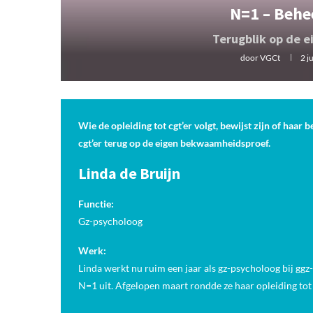
N=1 – Behe
Terugblik op de 
door
VGCt
2 j
Wie de opleiding tot cgt’er volgt, bewijst zijn of haa
cgt’er terug op de eigen bekwaamheidsproef.
Linda de Bruijn
Functie:
Gz-psycholoog
Werk:
Linda werkt nu ruim een jaar als gz-psycholoog bij ggz
N=1 uit. Afgelopen maart rondde ze haar opleiding tot 