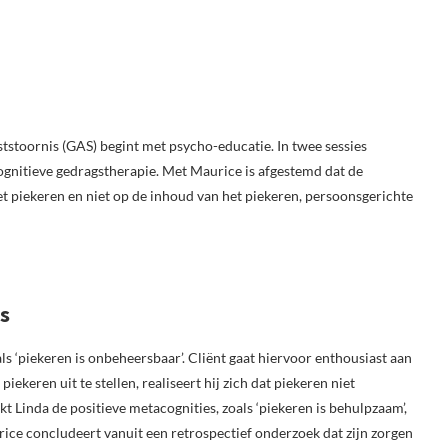
tstoornis (GAS) begint met psycho-educatie. In twee sessies
gnitieve gedragstherapie. Met Maurice is afgestemd dat de
et piekeren en niet op de inhoud van het piekeren, persoonsgerichte
s
ls ‘piekeren is onbeheersbaar’. Cliënt gaat hiervoor enthousiast aan
ekeren uit te stellen, realiseert hij zich dat piekeren niet
 Linda de positieve metacognities, zoals ‘piekeren is behulpzaam’,
ice concludeert vanuit een retrospectief onderzoek dat zijn zorgen