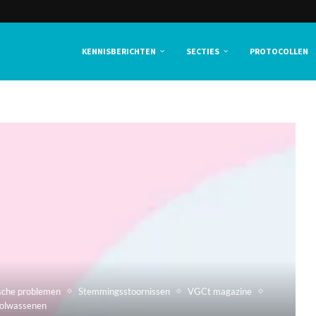
KENNISBERICHTEN
SECTIES
PROTOCOLLEN
sche problemen
Stemmingsstoornissen
VGCt magazine
olwassenen