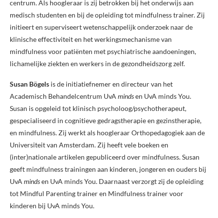
centrum. Als hoogleraar is zij betrokken bij het onderwijs aan
medisch studenten en bij de opleiding tot mindfulness trainer. Zij
initieert en superviseert wetenschappelijk onderzoek naar de
klinische effectiviteit en het werkingsmechanisme van
mindfulness voor patiënten met psychiatrische aandoeningen,
lichamelijke ziekten en werkers in de gezondheidszorg zelf.
Susan Bögels
is de initiatiefnemer en directeur van het
Academisch Behandelcentrum UvA
minds
en UvA minds You.
Susan is opgeleid tot klinisch psycholoog/psychotherapeut,
gespecialiseerd in cognitieve gedragstherapie en gezinstherapie,
en mindfulness. Zij werkt als hoogleraar Orthopedagogiek aan de
Universiteit van Amsterdam. Zij heeft vele boeken en
(inter)nationale artikelen gepubliceerd over mindfulness. Susan
geeft mindfulness trainingen aan kinderen, jongeren en ouders bij
UvA
minds
en UvA minds You. Daarnaast verzorgt zij de opleiding
tot Mindful Parenting trainer en Mindfulness trainer voor
kinderen bij UvA minds You.