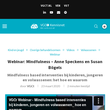
VGCT.NL
VEN
VST
Kind en jeugd
Overige behandelvormen
Videos
Volwassenen
Webinar
Webinar: Mindfulness – Anne Speckens en Susan
Bögels
Mindfulness based interventies bij kinderen, jongeren
en volwassenen: het hoe en waarom
door
VGCt
23 maart 2020
2 minuten leestijd