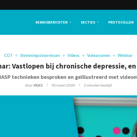
KENNISBERICHTEN
SECTIES
PROTOCOLLEN
CGT
Stemmingsstoornissen
Videos
Volwassenen
Webinar
ar: Vastlopen bij chronische depressie, en
BASP technieken besproken en geïllustreerd met videoma
door
VGCt
30 maart 2020
2 minuten leestijd