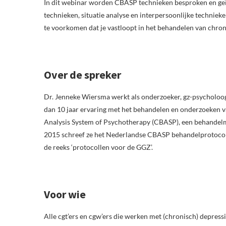
In dit webinar worden CBASP technieken besproken en geïl
technieken, situatie analyse en interpersoonlijke technie
te voorkomen dat je vastloopt in het behandelen van chron
Over de spreker
Dr. Jenneke Wiersma werkt als onderzoeker, gz-psycholoog
dan 10 jaar ervaring met het behandelen en onderzoeken va
Analysis System of Psychotherapy (CBASP), een behandelme
2015 schreef ze het Nederlandse CBASP behandelprotocol 
de reeks ‘protocollen voor de GGZ’.
Voor wie
Alle cgt’ers en cgw’ers die werken met (chronisch) depressi