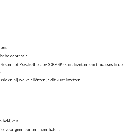
ten.
ische depressie.
s System of Psychotherapy (CBASP) kunt inzetten om impasses in de
.
ie en bij welke cliënten je dit kunt inzetten.
p bekijken.
 hiervoor geen punten meer halen.