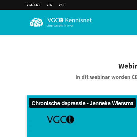
VGCT.NL
VEN
VST
Webin
In dit webinar worden C