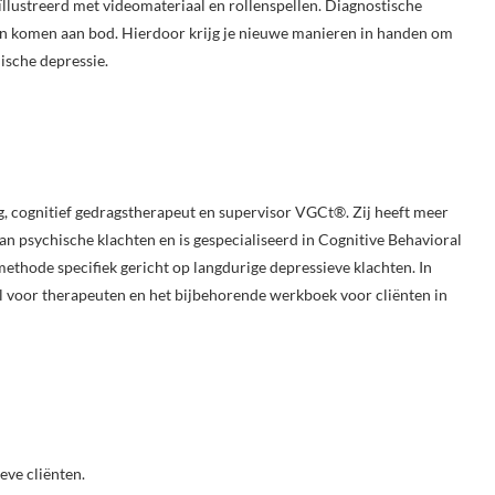
lustreerd met videomateriaal en rollenspellen. Diagnostische
ken komen aan bod. Hierdoor krijg je nieuwe manieren in handen om
ische depressie.
, cognitief gedragstherapeut en supervisor VGCt®. Zij heeft meer
n psychische klachten en is gespecialiseerd in Cognitive Behavioral
thode specifiek gericht op langdurige depressieve klachten. In
voor therapeuten en het bijbehorende werkboek voor cliënten in
eve cliënten.