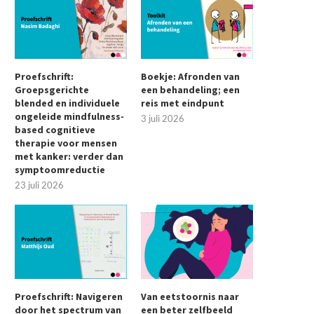
Proefschrift:
Boekje: Afronden van
Groepsgerichte
een behandeling; een
blended en individuele
reis met eindpunt
ongeleide mindfulness-
3 juli 2026
based cognitieve
therapie voor mensen
met kanker: verder dan
symptoomreductie
23 juli 2026
Proefschrift: Navigeren
Van eetstoornis naar
door het spectrum van
een beter zelfbeeld