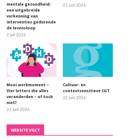
mentale gezondheid:
22 juni 2026
een uitgebreide
verkenning van
interventies gedurende
de levensloop
2 juli 2026
Cultuur- en contextsensitieve CGT
Mooi werkmoment – Vier let
alles veranderden...
22 juni 2026
22 juni 2026
Mooi werkmoment –
Cultuur- en
Vier letters die alles
contextsensitieve CGT
veranderden – of toch
22 juni 2026
niet?
22 juni 2026
WEBSITE VGCT