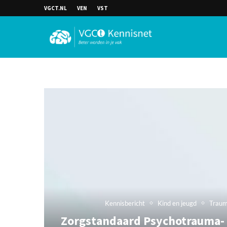
VGCT.NL
VEN
VST
Kennisbericht
Kind en jeugd
Trau
Zorgstandaard Psychotrauma- 