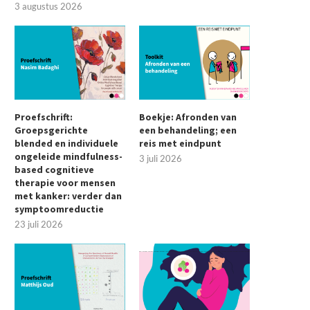
3 augustus 2026
Proefschrift:
Boekje: Afronden van
Groepsgerichte
een behandeling; een
blended en individuele
reis met eindpunt
ongeleide mindfulness-
3 juli 2026
based cognitieve
therapie voor mensen
met kanker: verder dan
symptoomreductie
Proefschrift: Navigeren door het
Relatietherapie als preven
23 juli 2026
pectrum van mentale gezondheid:...
jeugdzorg
2 juli 2026
22 juni 2026