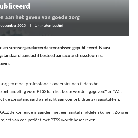
ubliceerd
n aan het geven van goede zorg
 december 2020
1 minuten leestijd
 en stressorgerelateerde stoornissen gepubliceerd. Naast
gstandaard aandacht besteed aan acute stressstoornis,
ssen.
zorg en moet professionals ondersteunen tijdens het
e behandeling voor PTSS kan het beste worden gegeven?’ en ‘Wat
teedt de zorgstandaard aandacht aan comorbiditeitsvraagstukken.
wa GGZ de komende maanden met een aantal middelen komen. Zo is er
raject van een patiënt met PTSS wordt beschreven.