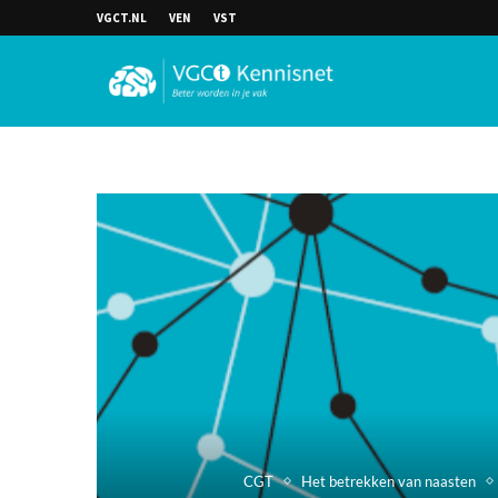
VGCT.NL
VEN
VST
CGT
Het betrekken van naasten