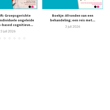
ift: Groepsgerichte
Boekje: Afronden van een
individuele ongeleide
behandeling; een reis met...
s
-based cognitieve...
3 juli 2026
3 juli 2026