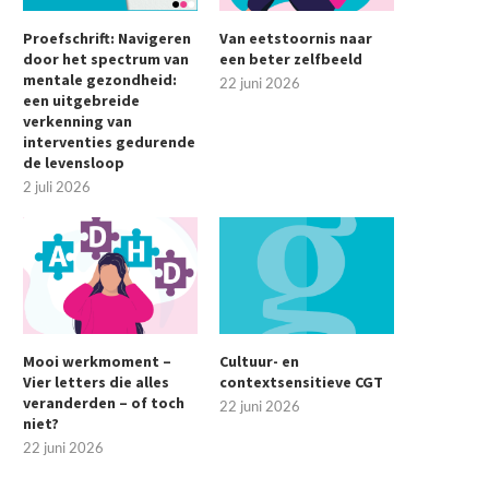
Proefschrift: Navigeren
Van eetstoornis naar
door het spectrum van
een beter zelfbeeld
Proefschrift: Navigeren door het
Vraag en antwoord over… s
mentale gezondheid:
22 juni 2026
pectrum van mentale gezondheid:...
misbruik
een uitgebreide
2 juli 2026
22 juni 2026
verkenning van
interventies gedurende
de levensloop
2 juli 2026
Mooi werkmoment –
Cultuur- en
Vier letters die alles
contextsensitieve CGT
veranderden – of toch
22 juni 2026
niet?
22 juni 2026