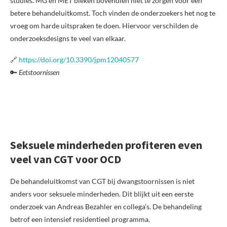
studies. MG en MET bleken bovendien niet te zorgen voor een
betere behandeluitkomst. Toch vinden de onderzoekers het nog te
vroeg om harde uitspraken te doen. Hiervoor verschilden de
onderzoeksdesigns te veel van elkaar.
🔗
https://doi.org/10.3390/jpm12040577
🔑
Eetstoornissen
Seksuele minderheden profiteren even
veel van CGT voor OCD
De behandeluitkomst van CGT bij dwangstoornissen is niet
anders voor seksuele minderheden. Dit blijkt uit een eerste
onderzoek van Andreas Bezahler en collega’s. De behandeling
betrof een intensief residentieel programma.