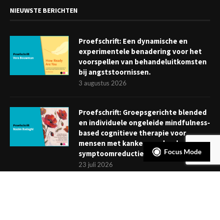
NIEUWSTE BERICHTEN
Proefschrift: Een dynamische en
experimentele benadering voor het
voorspellen van behandeluitkomsten
bij angststoornissen.
3 augustus 2026
Proefschrift: Groepsgerichte blended
en individuele ongeleide mindfulness-
based cognitieve therapie voor
mensen met kanker: verder dan
Focus Mode
symptoomreductie
23 juli 2026
Boekje: Afronden van een
behandeling; een reis met eindpunt
3 juli 2026