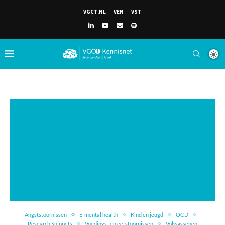
VGCT.NL
VEN
VST
Angststoornissen
E-mental health
Kind en jeugd
OCD
Research Snippets
Voedings- en eetstoornissen
Volwassenen