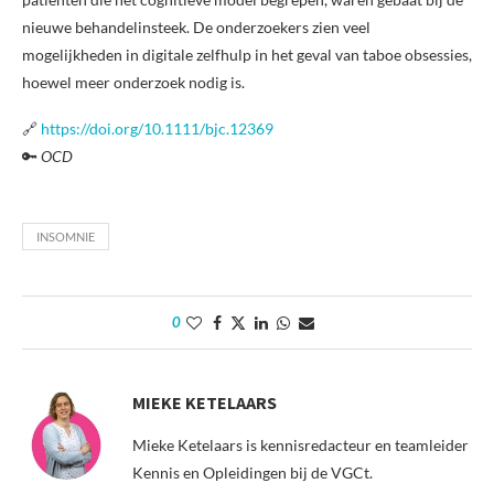
nieuwe behandelinsteek. De onderzoekers zien veel
mogelijkheden in digitale zelfhulp in het geval van taboe obsessies,
hoewel meer onderzoek nodig is.
🔗
https://doi.org/10.1111/bjc.12369
🔑
OCD
INSOMNIE
0
MIEKE KETELAARS
Mieke Ketelaars is kennisredacteur en teamleider
Kennis en Opleidingen bij de VGCt.