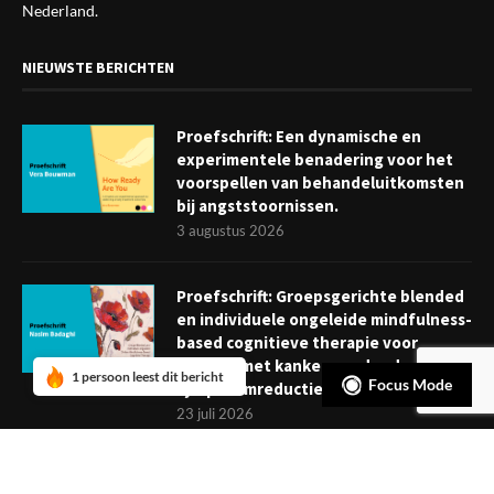
Nederland.
NIEUWSTE BERICHTEN
Proefschrift: Een dynamische en
experimentele benadering voor het
voorspellen van behandeluitkomsten
bij angststoornissen.
3 augustus 2026
Proefschrift: Groepsgerichte blended
en individuele ongeleide mindfulness-
based cognitieve therapie voor
mensen met kanker: verder dan
1 persoon leest dit bericht
Focus Mode
symptoomreductie
23 juli 2026
Boekje: Afronden van een