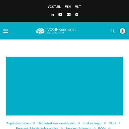
VGCT.NL
VEN
VST
Angststoornissen
Het betrekken van naasten
Kind en jeugd
OCD
Persoonlijkheidsproblematiek
Research Snippets
ROM