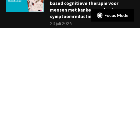
based cognitieve therapie voor
mensen met kanker: verder dan
Focus Mode
symptoomreductie
23 juli 2026
Boekje: Afronden van een
behandeling; een reis met eindpunt
3 juli 2026
NIEUWSBRIEF
Meld je aan en ontvang tweewekelijks het laatste nieuws
overzichtelijk in je mailbox. Ben je lid van de VGCt, meld je dan
aan via
'Mijn VGCt'
.
E-mailadres*