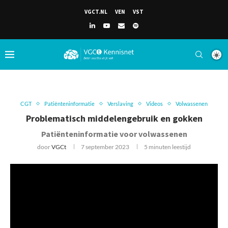
VGCT.NL
VEN
VST
CGT
Patiënteninformatie
Verslaving
Videos
Volwassenen
Problematisch middelengebruik en gokken
Patiënteninformatie voor volwassenen
door
VGCt
7 september 2023
5 minuten leestijd