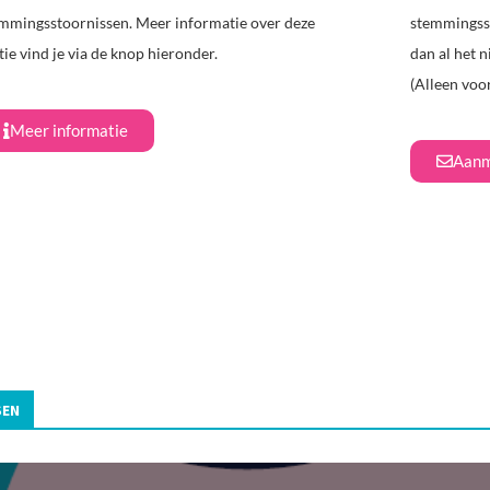
mmingsstoornissen. Meer informatie over deze
stemmingsst
tie vind je via de knop hieronder.
dan al het n
(Alleen voo
Meer informatie
Aanm
SEN