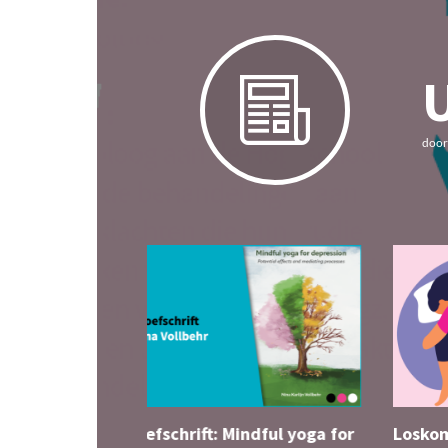
U
doo
Proefschrift: Mindful yoga for
Los