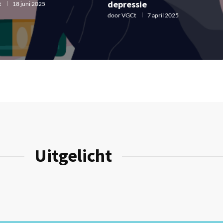
depressie
VGCt
18 juni 2025
door
VGCt
7 april 2025
Uitgelicht