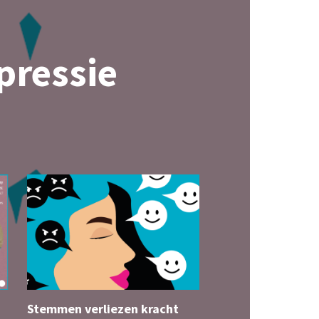
pressie
Stemmen verliezen kracht
Proefschrift: Ou