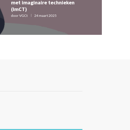
met imaginaire technieken
gedragsactivati
(ImCT)
door
VGCt
21 decemb
door
VGCt
24 maart 2025