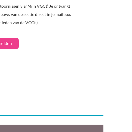
oornissen via ‘Mijn VGCt’. Je ontvangt
ieuws van de sectie direct in je mailbox.
r leden van de VGCt.)
elden