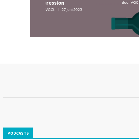
depression
door
door
VGCt
27 juni 2025
PODCASTS