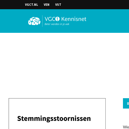
VGCT.NL
VEN
VST
Wel